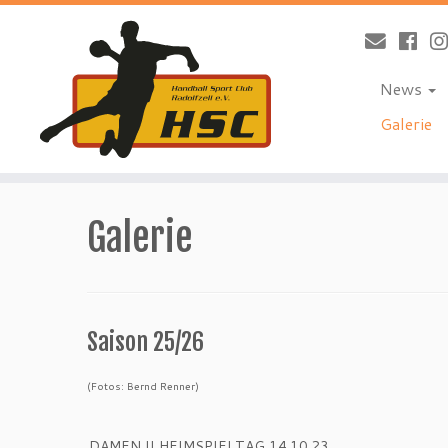
News
Galerie
Zum
Inhalt
Galerie
springen
Saison 25/26
(Fotos: Bernd Renner)
DAMEN II HEIMSPIELTAG 14.10.23