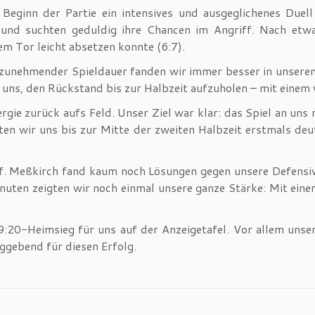
 Beginn der Partie ein intensives und ausgeglichenes Due
und suchten geduldig ihre Chancen im Angriff. Nach etw
m Tor leicht absetzen konnte (6:7).
t zunehmender Spieldauer fanden wir immer besser in unseren
uns, den Rückstand bis zur Halbzeit aufzuholen – mit einem v
ie zurück aufs Feld. Unser Ziel war klar: das Spiel an uns 
ten wir uns bis zur Mitte der zweiten Halbzeit erstmals deu
iff. Meßkirch fand kaum noch Lösungen gegen unsere Defensi
inuten zeigten wir noch einmal unsere ganze Stärke: Mit eine
:20-Heimsieg für uns auf der Anzeigetafel. Vor allem unser
gebend für diesen Erfolg.