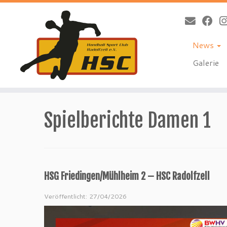
News
Galerie
Zum
Inhalt
Spielberichte Damen 1
springen
HSG Friedingen/Mühlheim 2 – HSC Radolfzell
Veröffentlicht: 27/04/2026