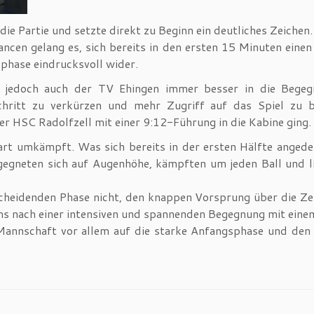
die Partie und setzte direkt zu Beginn ein deutliches Zeichen
cen gelang es, sich bereits in den ersten 15 Minuten einen
phase eindrucksvoll wider.
d jedoch auch der TV Ehingen immer besser in die Begeg
Schritt zu verkürzen und mehr Zugriff auf das Spiel zu
r HSC Radolfzell mit einer 9:12-Führung in die Kabine ging.
art umkämpft. Was sich bereits in der ersten Hälfte angedeu
neten sich auf Augenhöhe, kämpften um jeden Ball und liefe
scheidenden Phase nicht, den knappen Vorsprung über die Ze
ms nach einer intensiven und spannenden Begegnung mit ein
 Mannschaft vor allem auf die starke Anfangsphase und den