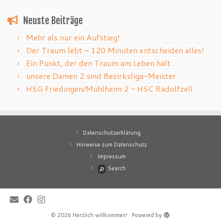
Neuste Beiträge
Mehr als nur ein Aufstieg!
Der Traum lebt – 120 Minuten entscheiden alles!
Ein Punkt, der den Traum am Leben hält
unsere Damen 2 sind Bezirksliga-Meister
HSG Friedingen/Mühlheim 2 – HSC Radolfzell
Datenschutzerklärung
Hinweise zum Datenschutz
Impressum
Search
·
© 2026
Herzlich willkommen!
·
Powered by
·