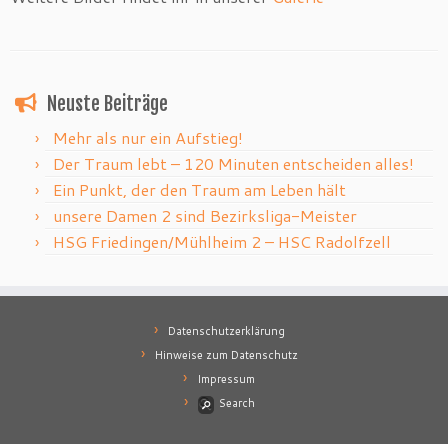
Neuste Beiträge
Mehr als nur ein Aufstieg!
Der Traum lebt – 120 Minuten entscheiden alles!
Ein Punkt, der den Traum am Leben hält
unsere Damen 2 sind Bezirksliga-Meister
HSG Friedingen/Mühlheim 2 – HSC Radolfzell
Datenschutzerklärung
Hinweise zum Datenschutz
Impressum
Search