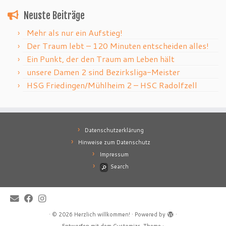
Neuste Beiträge
Mehr als nur ein Aufstieg!
Der Traum lebt – 120 Minuten entscheiden alles!
Ein Punkt, der den Traum am Leben hält
unsere Damen 2 sind Bezirksliga-Meister
HSG Friedingen/Mühlheim 2 – HSC Radolfzell
Datenschutzerklärung
Hinweise zum Datenschutz
Impressum
Search
·
© 2026
Herzlich willkommen!
·
Powered by
·